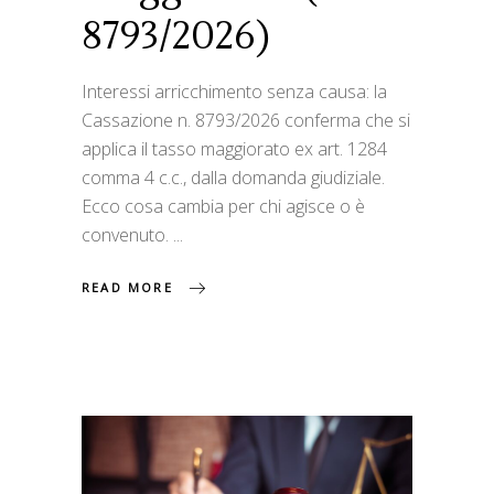
8793/2026)
Interessi arricchimento senza causa: la
Cassazione n. 8793/2026 conferma che si
applica il tasso maggiorato ex art. 1284
comma 4 c.c., dalla domanda giudiziale.
Ecco cosa cambia per chi agisce o è
convenuto.
READ MORE