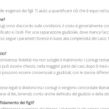
elle esigenze dei figli. Ti aiuto a quantificare ciò che è equo nel t
ne?
ugi sono d’accordo sulle condizioni, il costo è generalmente 
ificato e i bolli. Per una separazione giudiziale, dove manca l’acc
nso segue i parametri forensi in base alla complessità del caso.
zio?
vivenza, fedeltà) ma non scioglie il matrimonio: i coniugi restan
o e può essere chiesto, nella maggior parte dei casi, dopo 6 mes
 possono essere consensuali o giudiziali, con le stesse differenz
se legali si dividono tra i coniugi o vengono concordate liberam
pese di lite, tenendo conto anche dell’esito del giudizio e della 
fidamento dei figli?