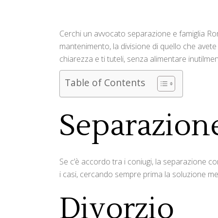
Cerchi un avvocato separazione e famiglia Roma?
mantenimento, la divisione di quello che avete
chiarezza e ti tuteli, senza alimentare inutilm
Table of Contents
Separazione
Se c’è accordo tra i coniugi, la separazione co
i casi, cercando sempre prima la soluzione men
Divorzio