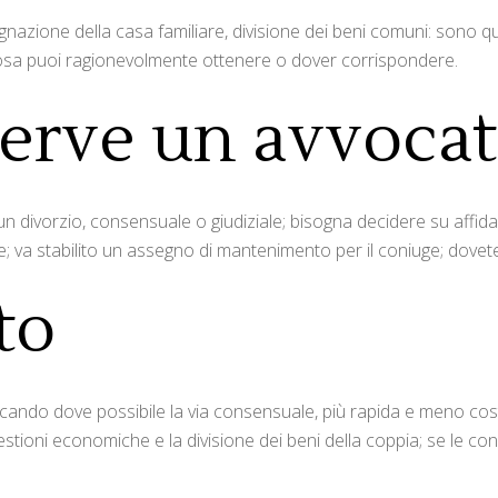
nazione della casa familiare, divisione dei beni comuni: sono 
re cosa puoi ragionevolmente ottenere o dover corrispondere.
serve un avvoca
 divorzio, consensuale o giudiziale; bisogna decidere su affida
e; va stabilito un assegno di mantenimento per il coniuge; dovete 
to
rcando dove possibile la via consensuale, più rapida e meno costos
stioni economiche e la divisione dei beni della coppia; se le co