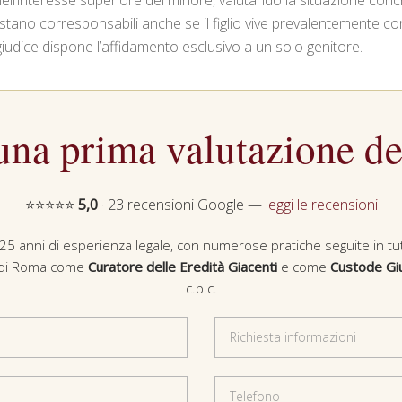
nell’interesse superiore del minore, valutando la situazione conc
restano corresponsabili anche se il figlio vive prevalentemente co
 giudice dispone l’affidamento esclusivo a un solo genitore.
una prima valutazione de
⭐⭐⭐⭐⭐
5,0
· 23 recensioni Google —
leggi le recensioni
5 anni di esperienza legale, con numerose pratiche seguite in tutte 
le di Roma come
Curatore delle Eredità Giacenti
e come
Custode Giu
c.p.c.