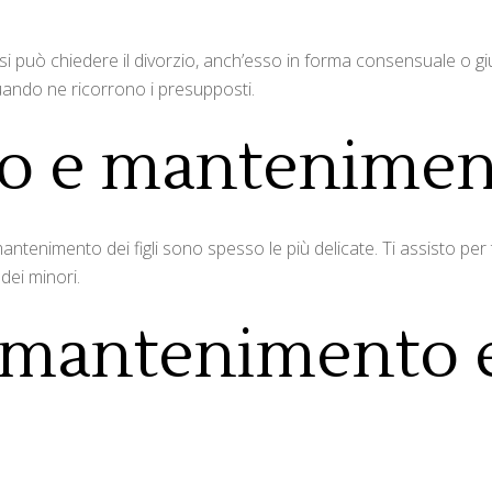
si può chiedere il divorzio, anch’esso in forma consensuale o gi
 quando ne ricorrono i presupposti.
 e mantenimento
enimento dei figli sono spesso le più delicate. Ti assisto per tut
dei minori.
 mantenimento e