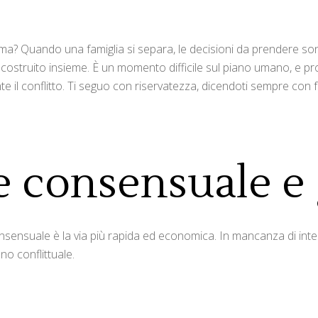
 Quando una famiglia si separa, le decisioni da prendere sono tan
 costruito insieme. È un momento difficile sul piano umano, e pr
ente il conflitto. Ti seguo con riservatezza, dicendoti sempre co
 consensuale e 
nsensuale è la via più rapida ed economica. In mancanza di intesa
o conflittuale.