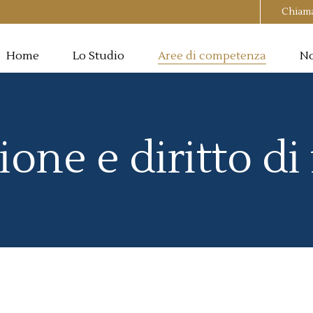
Chiam
Home
Lo Studio
Aree di competenza
No
one e diritto di