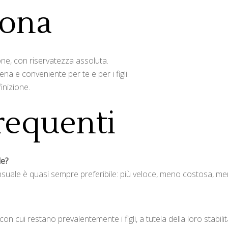
iona
one, con riservatezza assoluta.
a e conveniente per te e per i figli.
finizione.
equenti
le?
nsuale è quasi sempre preferibile: più veloce, meno costosa, me
n cui restano prevalentemente i figli, a tutela della loro stabili