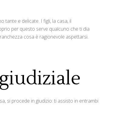
te e delicate. I figli, la casa, il
oprio per questo serve qualcuno che ti dia
n franchezza cosa è ragionevole aspettarsi.
giudiziale
, si procede in giudizio: ti assisto in entrambi