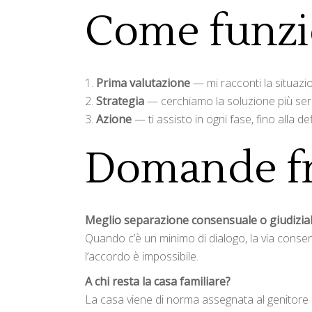
Come funz
Prima valutazione
— mi racconti la situazi
Strategia
— cerchiamo la soluzione più seren
Azione
— ti assisto in ogni fase, fino alla de
Domande fr
Meglio separazione consensuale o giudizia
Quando c’è un minimo di dialogo, la via conse
l’accordo è impossibile.
A chi resta la casa familiare?
La casa viene di norma assegnata al genitore co