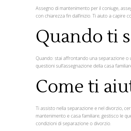
Assegno di mantenimento per il coniuge, asseg
con chiarezza fin dall’inizio. Ti aiuto a capi
Quando ti 
Quando: stai affrontando una separazione o un
questioni sull’assegnazione della casa familiar
Come ti aiu
Ti assisto nella separazione e nel divorzio, ce
mantenimento e casa familiare; gestisco le que
condizioni di separazione o divorzio.