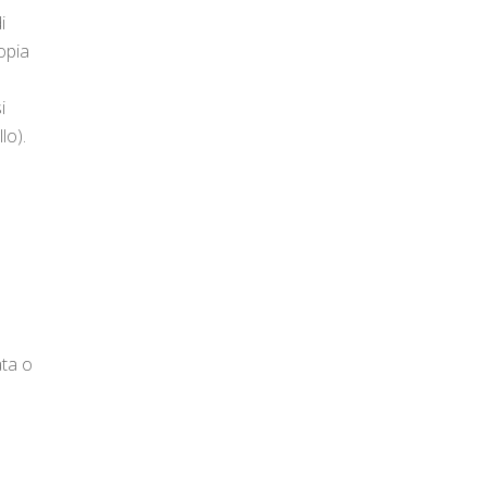
i
opia
i
lo).
ata o