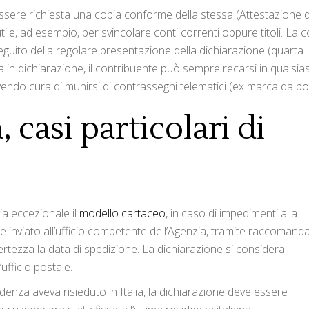
ssere richiesta una copia conforme della stessa (Attestazione d
ile, ad esempio, per svincolare conti correnti oppure titoli. La c
eguito della regolare presentazione della dichiarazione (quarta
 in dichiarazione, il contribuente può sempre recarsi in qualsias
 avendo cura di munirsi di contrassegni telematici (ex marca da bol
casi particolari di
a eccezionale il
modello cartaceo
, in caso di impedimenti alla
e inviato all’ufficio competente dell’Agenzia, tramite raccomand
ertezza la data di spedizione. La dichiarazione si considera
ufficio postale.
enza aveva risieduto in Italia, la dichiarazione deve essere