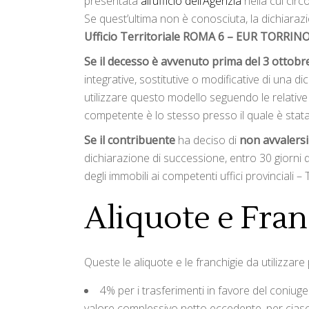
presentata
all’ufficio dell’Agenzia
nella cui circ
Se quest’ultima non è conosciuta, la dichiara
Ufficio Territoriale ROMA 6 – EUR TORRINO
Se il decesso è avvenuto prima del 3 ottobr
integrative, sostitutive o modificative di una 
utilizzare questo modello seguendo le relative m
competente è lo stesso presso il quale è stata
Se il contribuente
ha deciso di
non avvalersi
dichiarazione di successione, entro 30 giorni d
degli immobili ai competenti uffici provinciali – 
Aliquote e Fran
Queste le aliquote e le franchigie da utilizzare
4% per i trasferimenti in favore del coniuge 
valore complessivo netto eccedente, per ciascu