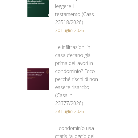
leggere il
testamento (Cass.
23518/2026)
30 Luglio 2026
Le infiltrazioni in
casa c’erano già
prima dei lavori in
condominio? Ecco
perché rischi di non
essere risarcito
(Cass. n.
23377/2026)
28 Luglio 2026
Il condominio usa
gratis l’alloggio del