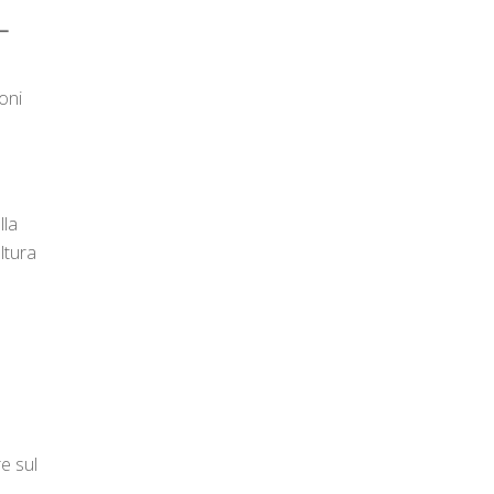
 –
ioni
lla
ltura
re sul