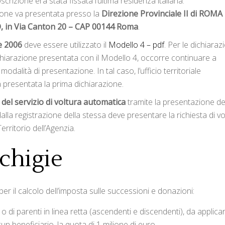
oscrizione era stata fissata l’ultima residenza italiana.
zione va presentata presso la
Direzione Provinciale II di ROMA
, in Via Canton 20 – CAP 00144 Roma
.
e 2006
deve essere utilizzato il
Modello 4 – pdf
. Per le dichiaraz
dichiarazione presentata con il Modello 4, occorre continuare a
odalità di presentazione. In tal caso, l’ufficio territoriale
 presentata la prima dichiarazione.
 del servizio di voltura automatica
tramite la presentazione de
alla registrazione della stessa deve presentare la richiesta di vo
Territorio dell’Agenzia.
chigie
 per il calcolo dell’imposta sulle successioni e donazioni:
o di parenti in linea retta (ascendenti e discendenti), da applica
n beneficiario, la quota di 1 milione di euro