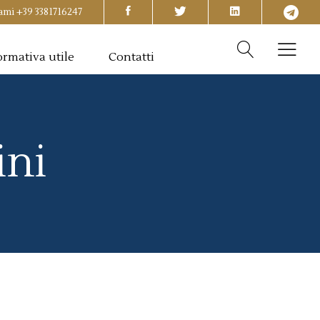
ami
+39 3381716247
rmativa utile
Contatti
ini