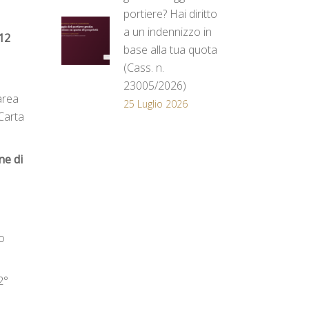
portiere? Hai diritto
a un indennizzo in
12
base alla tua quota
(Cass. n.
23005/2026)
area
25 Luglio 2026
 Carta
ne di
o
2°