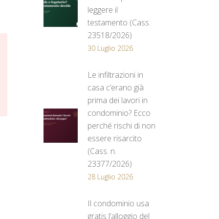
leggere il
testamento (Cass.
23518/2026)
30 Luglio 2026
Le infiltrazioni in
casa c’erano già
prima dei lavori in
condominio? Ecco
perché rischi di non
essere risarcito
(Cass. n.
23377/2026)
28 Luglio 2026
Il condominio usa
gratis l’alloggio del