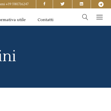
ami
+39 3381716247
rmativa utile
Contatti
ini