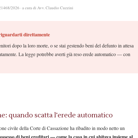
. 21468/2026 · a cura di Avv. Claudio Cuzzini
riguardarti direttamente
enitori dopo la loro morte, o se stai gestendo beni del defunto in attesa
ttentamente. La legge potrebbe averti già reso erede automatico — con
one: quando scatta l’erede automatico
ne civile della Corte di Cassazione ha ribadito in modo netto un
possesso di beni ereditari — come la casa in cui abitava insieme al