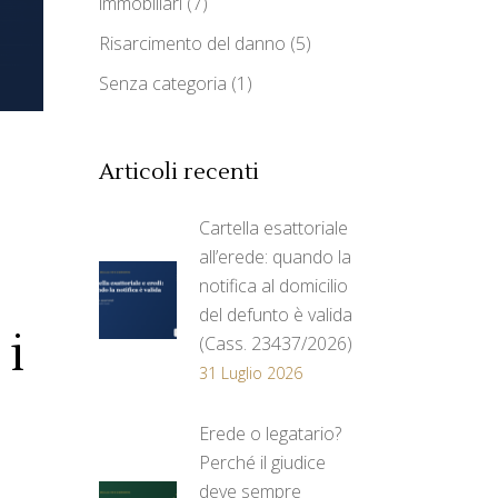
immobiliari
(7)
Risarcimento del danno
(5)
Senza categoria
(1)
Articoli recenti
Cartella esattoriale
all’erede: quando la
notifica al domicilio
del defunto è valida
 i
(Cass. 23437/2026)
31 Luglio 2026
Erede o legatario?
Perché il giudice
deve sempre